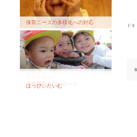
保育ニーズの多様化への対応
ドキ
保育目標
保育園の一日
年間行事予定
保育園見学について
アクセス
各種書類ダウンロード
はっぴぃたいむ