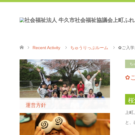
Recent Activity
ちゅうりっぷルーム
✿ご入学
ち
✿
桜
求人案内
運営方針
上町
と、