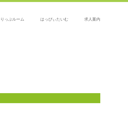
うりっぷルーム
はっぴぃたいむ
求人案内