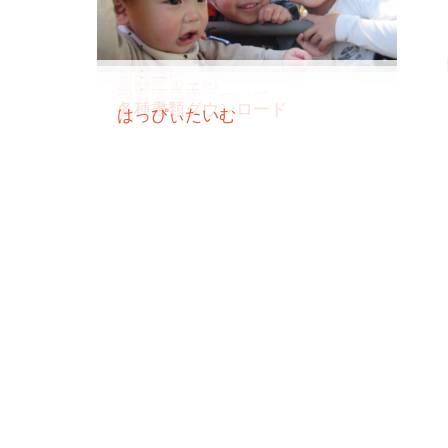
保育目標
保育園の一日
年間行事予定
保育園見学について
アクセス
各種書類ダウンロード
はっぴぃたいむ