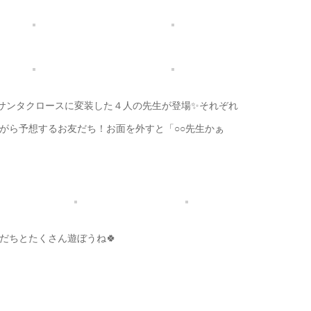
！サンタクロースに変装した４人の先生が登場✨それぞれ
がら予想するお友だち！お面を外すと「○○先生かぁ
だちとたくさん遊ぼうね🍀