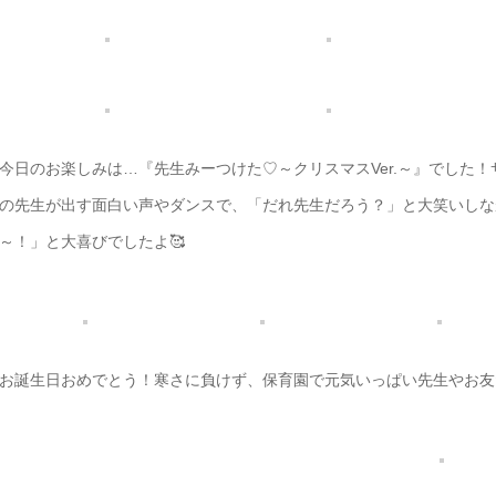
今日のお楽しみは…『先生みーつけた♡～クリスマスVer.～』でした
の先生が出す面白い声やダンスで、「だれ先生だろう？」と大笑いしな
～！」と大喜びでしたよ🥰
お誕生日おめでとう！寒さに負けず、保育園で元気いっぱい先生やお友