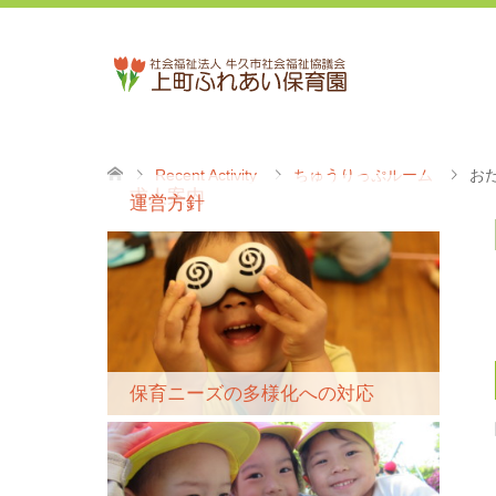
Recent Activity
ちゅうりっぷルーム
お
求人案内
運営方針
保育ニーズの多様化への対応