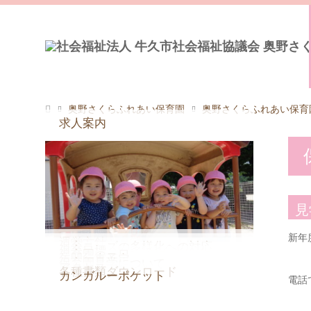
奥野さくらふれあい保育園
奥野さくらふれあい保育
求人案内
見
新年
運営方針
保育ニーズの多様化への対応
保育目標
保育園の一日
年間行事予定
保育園見学について
アクセス
各種書類ダウンロード
カンガルーポケット
電話